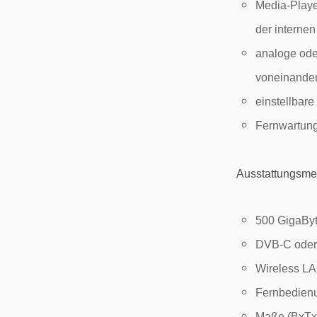
Media-Playe
der interne
analoge ode
voneinande
einstellbar
Fernwartung
Ausstattungsme
500 GigaByt
DVB-C oder
Wireless L
Fernbedien
Maße (BxTx