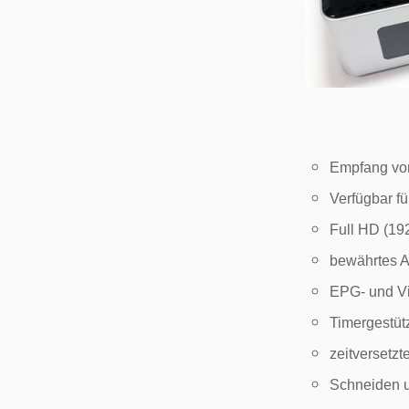
Empfang von
Verfügbar f
Full HD (19
bewährtes 
EPG- und V
Timergestüt
zeitversetzt
Schneiden u