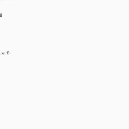
i
sart)