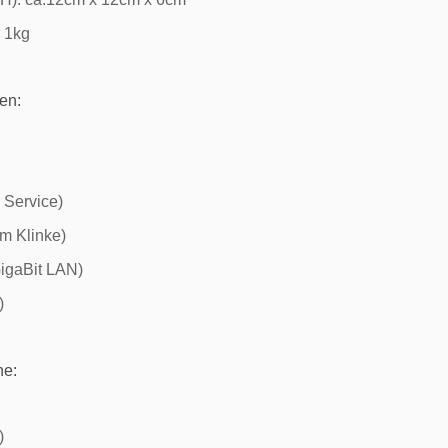
. 1kg
en:
 Service)
m Klinke)
igaBit LAN)
)
ne:
)