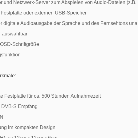
r und Netzwerk-Server zum Abspielen von Audio-Dateien (z.B.
n Festplatte oder externen USB-Speicher
r digitale Audioausgabe der Sprache und des Fernsehtons un
r auswählbar
e OSD-Schriftgröße
sfunktion
rkmale:
e Festplatte für ca. 500 Stunden Aufnahmezeit
 DVB-S Empfang
AN
ung im kompakten Design
H): ca.12cm x 12cm x 6cm