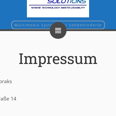
Multimedia Systeme für Sehbehinderte
Impressum
braks
raße 14