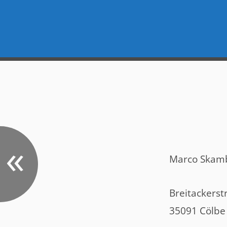
«
Marco Skam
Breitackerst
35091 Cölbe